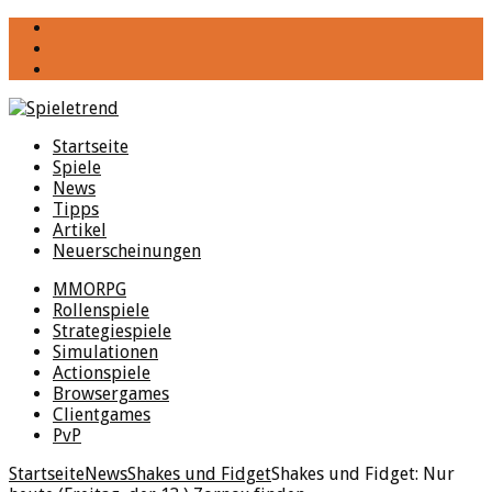
YouTube
Facebook
Twitter
Startseite
Spiele
News
Tipps
Artikel
Neuerscheinungen
MMORPG
Rollenspiele
Strategiespiele
Simulationen
Actionspiele
Browsergames
Clientgames
PvP
Startseite
News
Shakes und Fidget
Shakes und Fidget: Nur