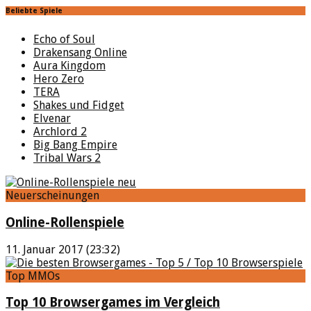
Beliebte Spiele
Echo of Soul
Drakensang Online
Aura Kingdom
Hero Zero
TERA
Shakes und Fidget
Elvenar
Archlord 2
Big Bang Empire
Tribal Wars 2
Neuerscheinungen
Online-Rollenspiele
11. Januar 2017 (23:32)
Top MMOs
Top 10 Browsergames im Vergleich