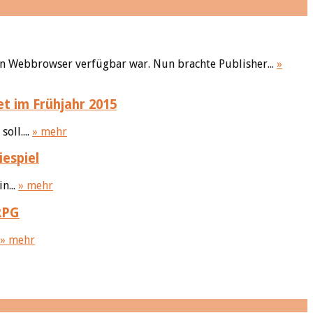
den Webbrowser verfügbar war. Nun brachte Publisher...
»
 im Frühjahr 2015
oll....
» mehr
iespiel
n...
» mehr
RPG
» mehr