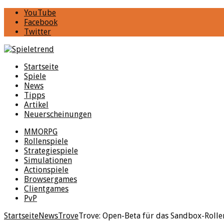
YouTube
Facebook
Twitter
Startseite
Spiele
News
Tipps
Artikel
Neuerscheinungen
MMORPG
Rollenspiele
Strategiespiele
Simulationen
Actionspiele
Browsergames
Clientgames
PvP
Startseite
News
Trove
Trove: Open-Beta für das Sandbox-Rolle