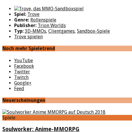
Spiel:
Trove
Genre:
Rollenspiele
Publisher:
Trion Worlds
Typ:
3D-MMOs
,
Clientgames
,
Sandbox-Spiele
Trove spielen
Noch mehr Spieletrend
YouTube
Facebook
Twitter
Twitch
Google+
Feed
Neuerscheinungen
Spiele
Soulworker: Anime-MMORPG