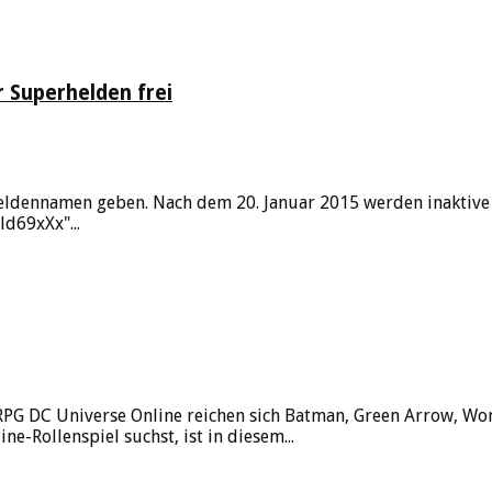
 Superhelden frei
heldennamen geben. Nach dem 20. Januar 2015 werden inaktiv
d69xXx"...
ORPG DC Universe Online reichen sich Batman, Green Arrow, 
e-Rollenspiel suchst, ist in diesem...