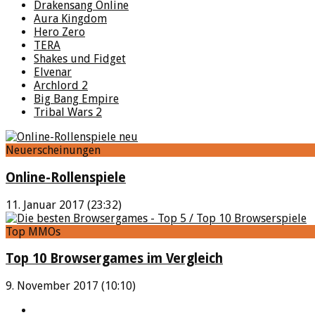
Drakensang Online
Aura Kingdom
Hero Zero
TERA
Shakes und Fidget
Elvenar
Archlord 2
Big Bang Empire
Tribal Wars 2
Neuerscheinungen
Online-Rollenspiele
11. Januar 2017 (23:32)
Top MMOs
Top 10 Browsergames im Vergleich
9. November 2017 (10:10)
YouTube