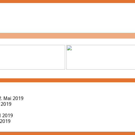
2. Mai 2019
l 2019
il 2019
 2019