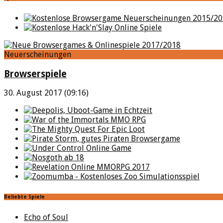
Neuerscheinungen
Browserspiele
30. August 2017 (09:16)
Beliebte Spiele
Echo of Soul