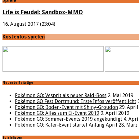
Spiele
Life is Feudal: Sandbox-MMO
16. August 2017 (23:04)
Kostenlos spielen
Neueste Beiträge
Pokémon GO: Vesprit als neuer Raid-Boss
2. Mai 2019
Pokémon GO Fest Dortmund: Erste Infos veröffentlicht
Pokémon GO: Boden-Event mit Shiny-Groudon
29. Apri
Pokémon GO: Alles zum Ei-Event 2019
9. April 2019
Pokémon GO: Sommer-Events 2019 angekündigt
4. Apr
Pokémon GO: Käfer-Event startet Anfang April
28. März
Spielelisten