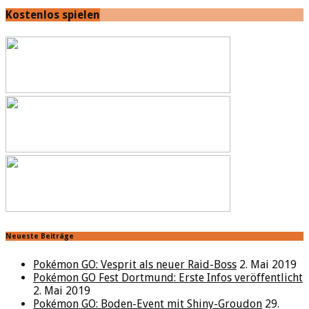
Kostenlos spielen
Neueste Beiträge
Pokémon GO: Vesprit als neuer Raid-Boss
2. Mai 2019
Pokémon GO Fest Dortmund: Erste Infos veröffentlicht
2. Mai 2019
Pokémon GO: Boden-Event mit Shiny-Groudon
29.