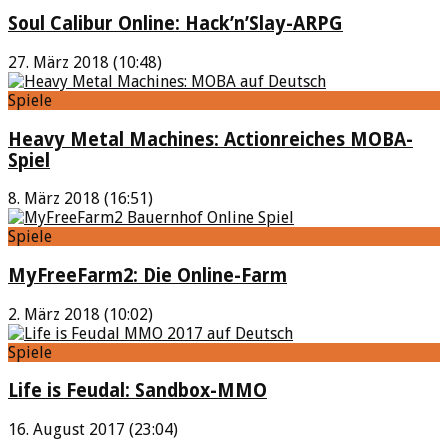
Soul Calibur Online: Hack’n’Slay-ARPG
27. März 2018 (10:48)
Spiele
Heavy Metal Machines: Actionreiches MOBA-
Spiel
8. März 2018 (16:51)
Spiele
MyFreeFarm2: Die Online-Farm
2. März 2018 (10:02)
Spiele
Life is Feudal: Sandbox-MMO
16. August 2017 (23:04)