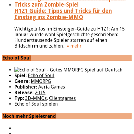
H1Z1 Guide: Tipps und Tricks für den
Einstieg ins Zombie-MMO
Wichtige Infos im Einsteiger-Guide zu H1Z1: Am 15.
Januar wurde wohl Spielgeschichte geschrieben:
Hunderttausende Spieler starren auf einen
Bildschirm und zählen...
» mehr
Echo of Soul
Spiel:
Echo of Soul
Genre:
MMORPG
Publisher:
Aeria Games
Release:
2015
Typ:
3D-MMOs
,
Clientgames
Echo of Soul spielen
Noch mehr Spieletrend
YouTube
Facebook