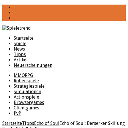
YouTube
Facebook
Twitter
Startseite
Spiele
News
Tipps
Artikel
Neuerscheinungen
MMORPG
Rollenspiele
Strategiespiele
Simulationen
Actionspiele
Browsergames
Clientgames
PvP
Startseite
Tipps
Echo of Soul
Echo of Soul: Berserker Skillung