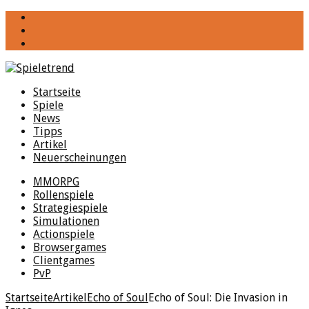
YouTube
Facebook
Twitter
Startseite
Spiele
News
Tipps
Artikel
Neuerscheinungen
MMORPG
Rollenspiele
Strategiespiele
Simulationen
Actionspiele
Browsergames
Clientgames
PvP
Startseite
Artikel
Echo of Soul
Echo of Soul: Die Invasion in