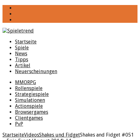
YouTube
Facebook
Twitter
Startseite
Spiele
News
Tipps
Artikel
Neuerscheinungen
MMORPG
Rollenspiele
Strategiespiele
Simulationen
Actionspiele
Browsergames
Clientgames
PvP
Startseite
Videos
Shakes und Fidget
Shakes and Fidget #051