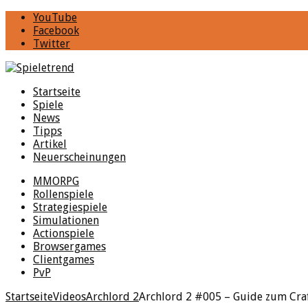
YouTube
Facebook
Twitter
Startseite
Spiele
News
Tipps
Artikel
Neuerscheinungen
MMORPG
Rollenspiele
Strategiespiele
Simulationen
Actionspiele
Browsergames
Clientgames
PvP
Startseite
Videos
Archlord 2
Archlord 2 #005 – Guide zum Cra