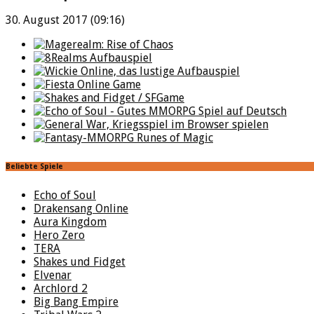
30. August 2017 (09:16)
Beliebte Spiele
Echo of Soul
Drakensang Online
Aura Kingdom
Hero Zero
TERA
Shakes und Fidget
Elvenar
Archlord 2
Big Bang Empire