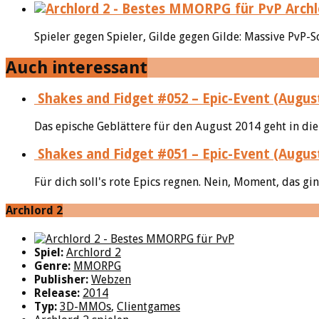
Archl
Spieler gegen Spieler, Gilde gegen Gilde: Massive PvP-S
Auch interessant
Shakes and Fidget #052 – Epic-Event (Augus
Das epische Geblättere für den August 2014 geht in die 
Shakes and Fidget #051 – Epic-Event (Augus
Für dich soll's rote Epics regnen. Nein, Moment, das gin
Archlord 2
Spiel:
Archlord 2
Genre:
MMORPG
Publisher:
Webzen
Release:
2014
Typ:
3D-MMOs
,
Clientgames