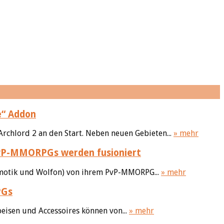
e“ Addon
rchlord 2 an den Start. Neben neuen Gebieten...
» mehr
 PvP-MMORPGs werden fusioniert
eimotik und Wolfon) von ihrem PvP-MMORPG...
» mehr
PGs
eisen und Accessoires können von...
» mehr