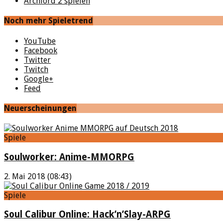
Archlord 2 spielen
Noch mehr Spieletrend
YouTube
Facebook
Twitter
Twitch
Google+
Feed
Neuerscheinungen
Spiele
Soulworker: Anime-MMORPG
2. Mai 2018 (08:43)
Spiele
Soul Calibur Online: Hack’n’Slay-ARPG