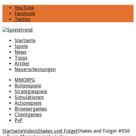
YouTube
Facebook
Twitter
Startseite
Spiele
News
Tipps
Artikel
Neuerscheinungen
MMORPG
Rollenspiele
Strategiespiele
Simulationen
Actionspiele
Browsergames
Clientgames
PvP
Startseite
Videos
Shakes und Fidget
Shakes and Fidget #056