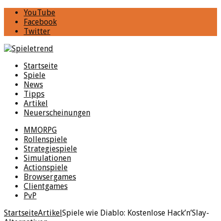
YouTube
Facebook
Twitter
Startseite
Spiele
News
Tipps
Artikel
Neuerscheinungen
MMORPG
Rollenspiele
Strategiespiele
Simulationen
Actionspiele
Browsergames
Clientgames
PvP
Startseite
Artikel
Spiele wie Diablo: Kostenlose Hack’n’Slay-