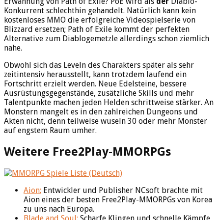
Erwähnung von Path of Exile? PoE wird als
der
Diablo-
Konkurrent schlechthin gehandelt. Natürlich kann kein
kostenloses MMO die erfolgreiche Videospielserie von
Blizzard ersetzen; Path of Exile kommt der perfekten
Alternative zum Diablogemetzle allerdings schon ziemlich
nahe.
Obwohl sich das Leveln des Charakters später als sehr
zeitintensiv herausstellt, kann trotzdem laufend ein
Fortschritt erzielt werden. Neue Edelsteine, bessere
Ausrüstungsgegenstände, zusätzliche Skills und mehr
Talentpunkte machen jeden Helden schrittweise stärker. An
Monstern mangelt es in den zahlreichen Dungeons und
Akten nicht, denn teilweise wuseln 30 oder mehr Monster
auf engstem Raum umher.
Weitere Free2Play-MMORPGs
Aion:
Entwickler und Publisher NCsoft brachte mit
Aion eines der besten Free2Play-MMORPGs von Korea
zu uns nach Europa.
Blade and Soul:
Scharfe Klingen und schnelle Kämpfe