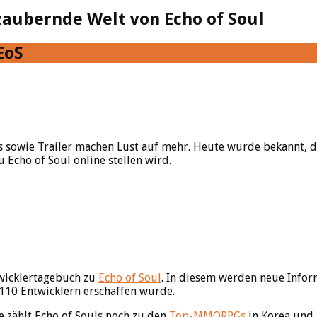
ezaubernde Welt von Echo of Soul
EoS
s sowie Trailer machen Lust auf mehr. Heute wurde bekannt, da
Echo of Soul online stellen wird.
twicklertagebuch zu
Echo of Soul
. In diesem werden neue Infor
 110 Entwicklern erschaffen wurde.
e zählt Echo of Souls noch zu den
Top-MMORPGs
in Korea und k