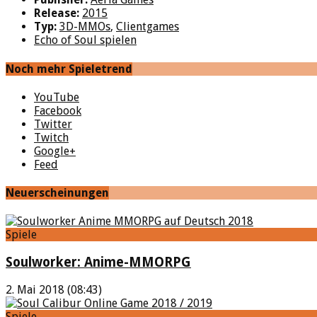
Release:
2015
Typ:
3D-MMOs
,
Clientgames
Echo of Soul spielen
Noch mehr Spieletrend
YouTube
Facebook
Twitter
Twitch
Google+
Feed
Neuerscheinungen
Spiele
Soulworker: Anime-MMORPG
2. Mai 2018 (08:43)
Spiele