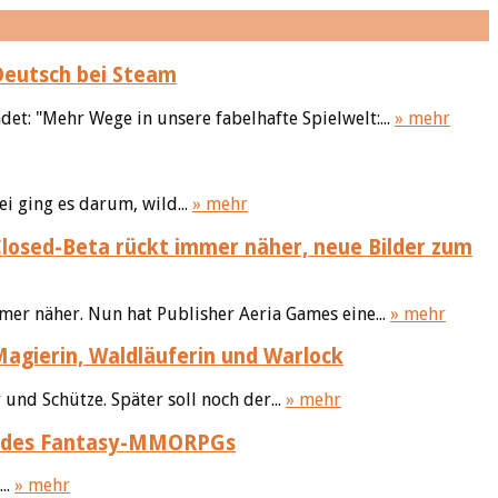
Deutsch bei Steam
et: "Mehr Wege in unsere fabelhafte Spielwelt:...
» mehr
i ging es darum, wild...
» mehr
 Closed-Beta rückt immer näher, neue Bilder zum
er näher. Nun hat Publisher Aeria Games eine...
» mehr
 Magierin, Waldläuferin und Warlock
 und Schütze. Später soll noch der...
» mehr
es des Fantasy-MMORPGs
..
» mehr