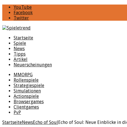
YouTube
Facebook
Twitter
Startseite
Spiele
News
Tipps
Artikel
Neuerscheinungen
MMORPG
Rollenspiele
Strategiespiele
Simulationen
Actionspiele
Browsergames
Clientgames
PvP
Startseite
News
Echo of Soul
Echo of Soul: Neue Einblicke in d