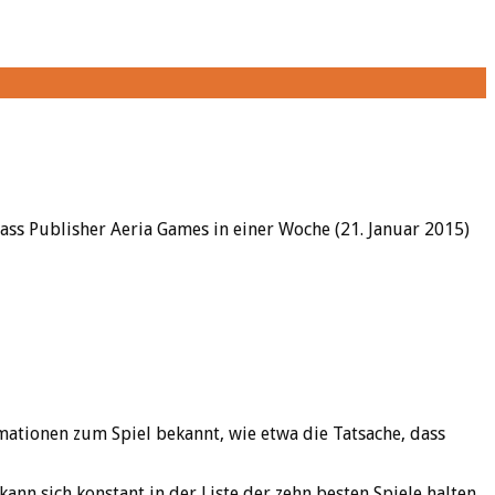
ss Publisher Aeria Games in einer Woche (21. Januar 2015)
mationen zum Spiel bekannt, wie etwa die Tatsache, dass
ann sich konstant in der Liste der zehn besten Spiele halten.