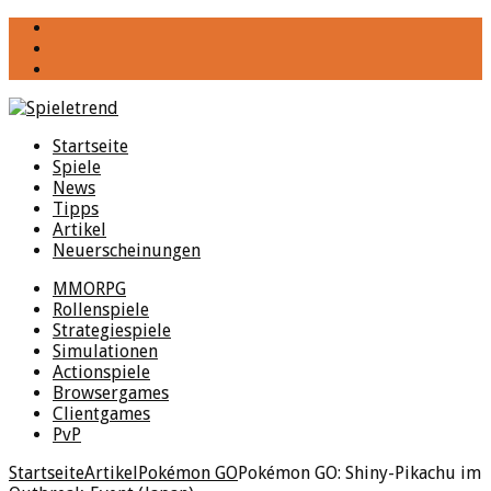
YouTube
Facebook
Twitter
Startseite
Spiele
News
Tipps
Artikel
Neuerscheinungen
MMORPG
Rollenspiele
Strategiespiele
Simulationen
Actionspiele
Browsergames
Clientgames
PvP
Startseite
Artikel
Pokémon GO
Pokémon GO: Shiny-Pikachu im