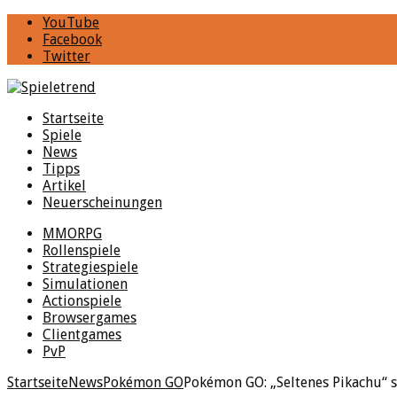
YouTube
Facebook
Twitter
Startseite
Spiele
News
Tipps
Artikel
Neuerscheinungen
MMORPG
Rollenspiele
Strategiespiele
Simulationen
Actionspiele
Browsergames
Clientgames
PvP
Startseite
News
Pokémon GO
Pokémon GO: „Seltenes Pikachu“ 