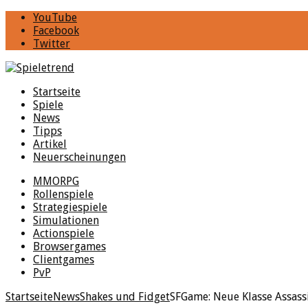
YouTube
Facebook
Twitter
Startseite
Spiele
News
Tipps
Artikel
Neuerscheinungen
MMORPG
Rollenspiele
Strategiespiele
Simulationen
Actionspiele
Browsergames
Clientgames
PvP
Startseite
News
Shakes und Fidget
SFGame: Neue Klasse Assas