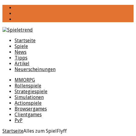
YouTube
Facebook
Twitter
Startseite
Spiele
News
Tipps
Artikel
Neuerscheinungen
MMORPG
Rollenspiele
Strategiespiele
Simulationen
Actionspiele
Browsergames
Clientgames
PvP
Startseite
Alles zum Spiel
Flyff