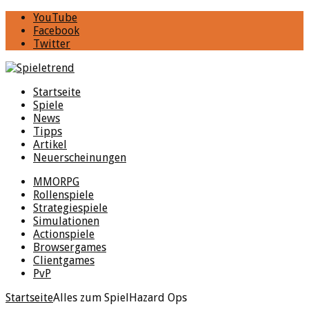
YouTube
Facebook
Twitter
Startseite
Spiele
News
Tipps
Artikel
Neuerscheinungen
MMORPG
Rollenspiele
Strategiespiele
Simulationen
Actionspiele
Browsergames
Clientgames
PvP
Startseite
Alles zum Spiel
Hazard Ops