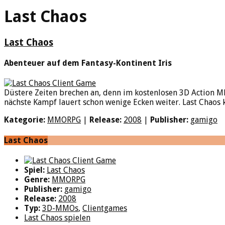
Last Chaos
Last Chaos
Abenteuer auf dem Fantasy-Kontinent Iris
Düstere Zeiten brechen an, denn im kostenlosen 3D Action MM
nächste Kampf lauert schon wenige Ecken weiter. Last Chaos k
Kategorie:
MMORPG
|
Release:
2008
|
Publisher:
gamigo
Last Chaos
Spiel:
Last Chaos
Genre:
MMORPG
Publisher:
gamigo
Release:
2008
Typ:
3D-MMOs
,
Clientgames
Last Chaos spielen