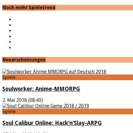
Noch mehr Spieletrend
YouTube
Facebook
Twitter
Twitch
Google+
Feed
Neuerscheinungen
Spiele
Soulworker: Anime-MMORPG
2. Mai 2018 (08:43)
Spiele
Soul Calibur Online: Hack’n’Slay-ARPG