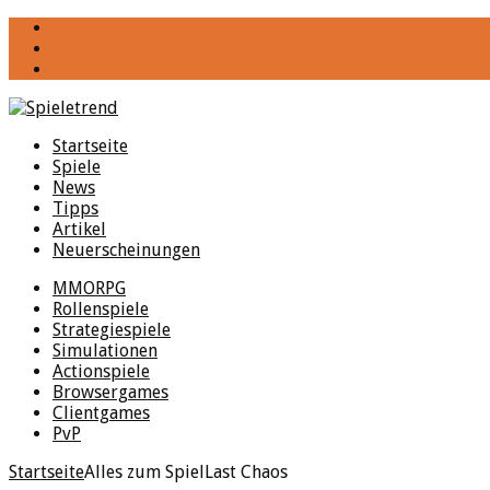
YouTube
Facebook
Twitter
Startseite
Spiele
News
Tipps
Artikel
Neuerscheinungen
MMORPG
Rollenspiele
Strategiespiele
Simulationen
Actionspiele
Browsergames
Clientgames
PvP
Startseite
Alles zum Spiel
Last Chaos