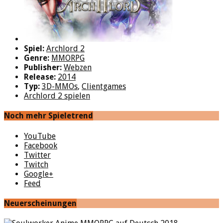
Spiel:
Archlord 2
Genre:
MMORPG
Publisher:
Webzen
Release:
2014
Typ:
3D-MMOs
,
Clientgames
Archlord 2 spielen
Noch mehr Spieletrend
YouTube
Facebook
Twitter
Twitch
Google+
Feed
Neuerscheinungen