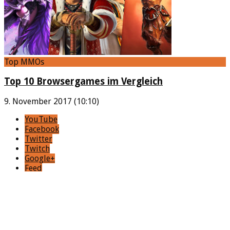
Top MMOs
Top 10 Browsergames im Vergleich
9. November 2017 (10:10)
YouTube
Facebook
Twitter
Twitch
Google+
Feed
Bei Spieletrend gibt es News, Testberichte und Guides zu
mehr als 150 Onlinespielen. Der Fokus liegt bei kostenlosen
MMOs, allerdings spielt das Genre der Games keine Rolle
und von RPGs, Simulationen, Browsergames, Aufbauspielen
und MOBAs bis hin zu Shootern ist hier alles dabei.