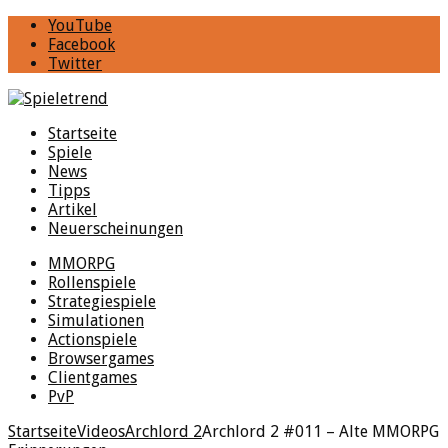
YouTube
Facebook
Twitter
Startseite
Spiele
News
Tipps
Artikel
Neuerscheinungen
MMORPG
Rollenspiele
Strategiespiele
Simulationen
Actionspiele
Browsergames
Clientgames
PvP
Startseite
Videos
Archlord 2
Archlord 2 #011 – Alte MMORPG