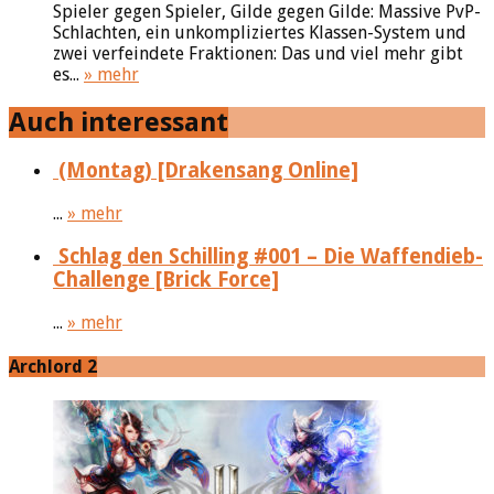
Spieler gegen Spieler, Gilde gegen Gilde: Massive PvP-
Schlachten, ein unkompliziertes Klassen-System und
zwei verfeindete Fraktionen: Das und viel mehr gibt
es...
» mehr
Auch interessant
(Montag) [Drakensang Online]
...
» mehr
Schlag den Schilling #001 – Die Waffendieb-
Challenge [Brick Force]
...
» mehr
Archlord 2