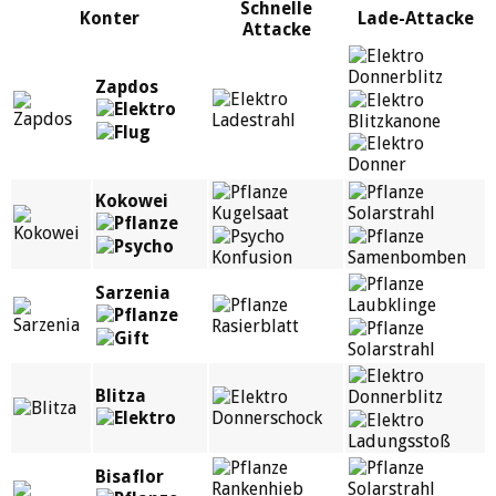
Schnelle
Konter
Lade-Attacke
Attacke
Donnerblitz
Zapdos
Ladestrahl
Blitzkanone
Donner
Kokowei
Kugelsaat
Solarstrahl
Konfusion
Samenbomben
Sarzenia
Laubklinge
Rasierblatt
Solarstrahl
Blitza
Donnerblitz
Donnerschock
Ladungsstoß
Bisaflor
Rankenhieb
Solarstrahl