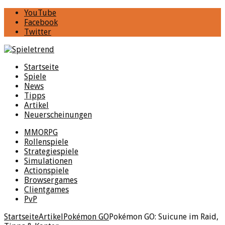
YouTube
Facebook
Twitter
Startseite
Spiele
News
Tipps
Artikel
Neuerscheinungen
MMORPG
Rollenspiele
Strategiespiele
Simulationen
Actionspiele
Browsergames
Clientgames
PvP
Startseite
Artikel
Pokémon GO
Pokémon GO: Suicune im Raid,