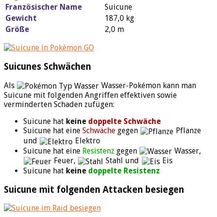
Französischer Name
Suicune
Gewicht
187,0 kg
Größe
2,0 m
Suicunes Schwächen
Als
Wasser-Pokémon kann man
Suicune mit folgenden Angriffen effektiven sowie
verminderten Schaden zufügen:
Suicune hat
keine
doppelte Schwäche
Suicune hat eine
Schwäche
gegen
Pflanze
und
Elektro
Suicune hat eine
Resistenz
gegen
Wasser,
Feuer,
Stahl und
Eis
Suicune hat
keine
doppelte Resistenz
Suicune mit folgenden Attacken besiegen