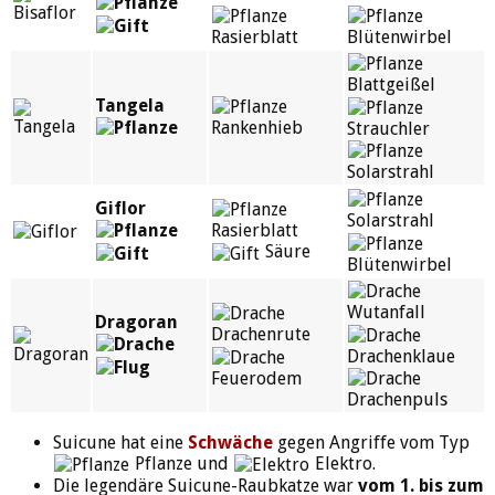
Rasierblatt
Blütenwirbel
Blattgeißel
Tangela
Rankenhieb
Strauchler
Solarstrahl
Giflor
Solarstrahl
Rasierblatt
Säure
Blütenwirbel
Wutanfall
Dragoran
Drachenrute
Drachenklaue
Feuerodem
Drachenpuls
Suicune hat eine
Schwäche
gegen Angriffe vom Typ
Pflanze und
Elektro.
Die legendäre Suicune-Raubkatze war
vom 1. bis zum