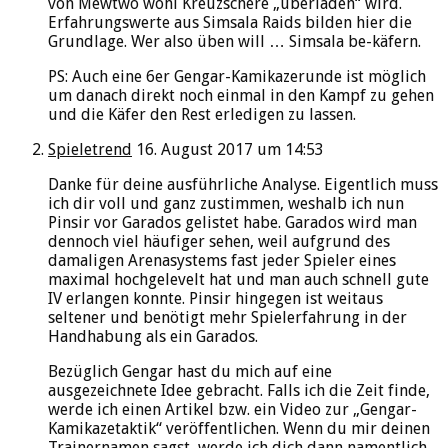
von Mewtwo wohl Kreuzschere „überladen“ wird.
Erfahrungswerte aus Simsala Raids bilden hier die
Grundlage. Wer also üben will … Simsala be-käfern.
PS: Auch eine 6er Gengar-Kamikazerunde ist möglich
um danach direkt noch einmal in den Kampf zu gehen
und die Käfer den Rest erledigen zu lassen.
Spieletrend
16. August 2017 um 14:53
Danke für deine ausführliche Analyse. Eigentlich muss
ich dir voll und ganz zustimmen, weshalb ich nun
Pinsir vor Garados gelistet habe. Garados wird man
dennoch viel häufiger sehen, weil aufgrund des
damaligen Arenasystems fast jeder Spieler eines
maximal hochgelevelt hat und man auch schnell gute
IV erlangen konnte. Pinsir hingegen ist weitaus
seltener und benötigt mehr Spielerfahrung in der
Handhabung als ein Garados.
Bezüglich Gengar hast du mich auf eine
ausgezeichnete Idee gebracht. Falls ich die Zeit finde,
werde ich einen Artikel bzw. ein Video zur „Gengar-
Kamikazetaktik“ veröffentlichen. Wenn du mir deinen
Trainernamen sagst, werde ich dich dann namentlich