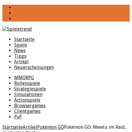
YouTube
Facebook
Twitter
Startseite
Spiele
News
Tipps
Artikel
Neuerscheinungen
MMORPG
Rollenspiele
Strategiespiele
Simulationen
Actionspiele
Browsergames
Clientgames
PvP
Startseite
Artikel
Pokémon GO
Pokémon GO: Mewtu im Raid,