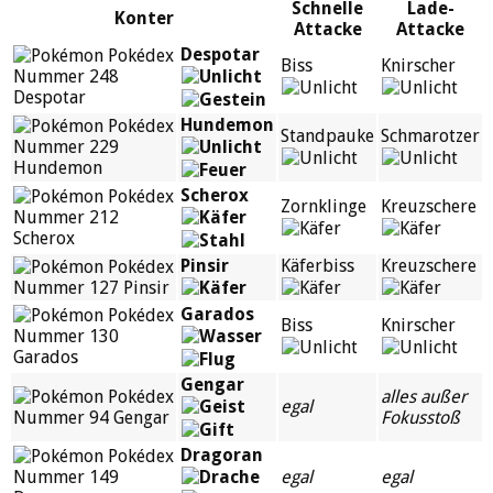
Schnelle
Lade-
Konter
Attacke
Attacke
Despotar
Biss
Knirscher
Hundemon
Standpauke
Schmarotzer
Scherox
Zornklinge
Kreuzschere
Pinsir
Käferbiss
Kreuzschere
Garados
Biss
Knirscher
Gengar
alles außer
egal
Fokusstoß
Dragoran
egal
egal