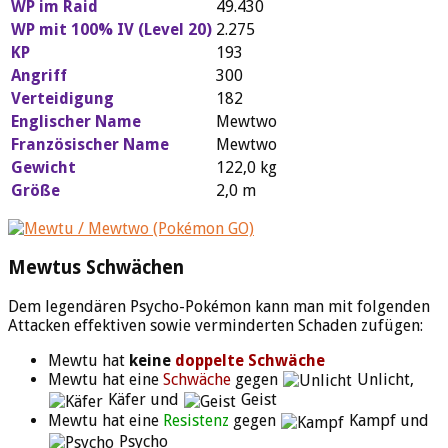
WP im Raid
49.430
WP mit 100% IV (Level 20)
2.275
KP
193
Angriff
300
Verteidigung
182
Englischer Name
Mewtwo
Französischer Name
Mewtwo
Gewicht
122,0 kg
Größe
2,0 m
Mewtus Schwächen
Dem legendären Psycho-Pokémon kann man mit folgenden
Attacken effektiven sowie verminderten Schaden zufügen:
Mewtu hat
keine
doppelte Schwäche
Mewtu hat eine
Schwäche
gegen
Unlicht,
Käfer und
Geist
Mewtu hat eine
Resistenz
gegen
Kampf und
Psycho