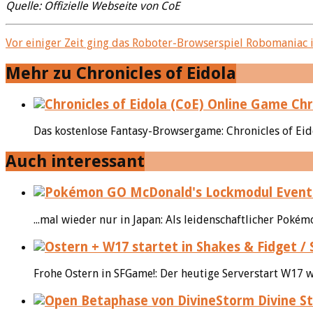
Quelle: Offizielle Webseite von CoE
Vor einiger Zeit ging das Roboter-Browserspiel Robomaniac 
Mehr zu Chronicles of Eidola
Chro
Das kostenlose Fantasy-Browsergame: Chronicles of Eido
Auch interessant
...mal wieder nur in Japan: Als leidenschaftlicher Poké
Frohe Ostern in SFGame!: Der heutige Serverstart W17 
Divine S