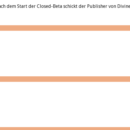
h dem Start der Closed-Beta schickt der Publisher von Divine