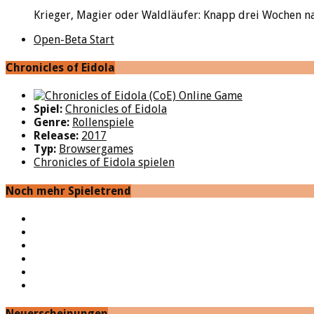
Krieger, Magier oder Waldläufer: Knapp drei Wochen nac
Open-Beta Start
Chronicles of Eidola
Spiel:
Chronicles of Eidola
Genre:
Rollenspiele
Release:
2017
Typ:
Browsergames
Chronicles of Eidola spielen
Noch mehr Spieletrend
YouTube
Facebook
Twitter
Twitch
Google+
Feed
Neuerscheinungen