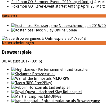
Pokémon GO: Sommer-Events 2019 angekündigt
4. Apr
Pokémon GO: Käfer-Event startet Anfang April
28. März
Spielelisten
Neuerscheinungen
Browserspiele
30. August 2017 (09:16)