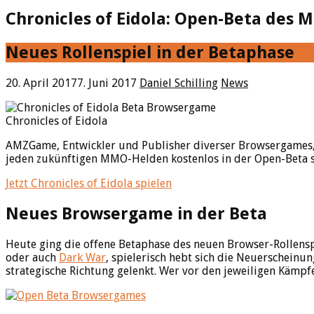
Chronicles of Eidola: Open-Beta des 
Neues Rollenspiel in der Betaphase
20. April 2017
7. Juni 2017
Daniel Schilling
News
Chronicles of Eidola
AMZGame, Entwickler und Publisher diverser Browsergames, er
jeden zukünftigen MMO-Helden kostenlos in der Open-Beta s
Jetzt Chronicles of Eidola spielen
Neues Browsergame in der Beta
Heute ging die offene Betaphase des neuen Browser-Rollenspie
oder auch
Dark War
, spielerisch hebt sich die Neuerscheinun
strategische Richtung gelenkt. Wer vor den jeweiligen Kämp