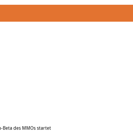
n-Beta des MMOs startet