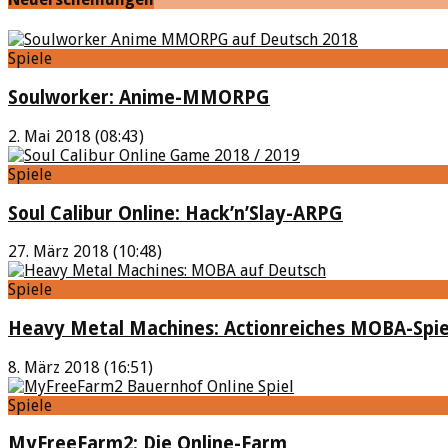
Spiele
Soulworker: Anime-MMORPG
2. Mai 2018 (08:43)
Spiele
Soul Calibur Online: Hack’n’Slay-ARPG
27. März 2018 (10:48)
Spiele
Heavy Metal Machines: Actionreiches MOBA-Spie
8. März 2018 (16:51)
Spiele
MyFreeFarm2: Die Online-Farm