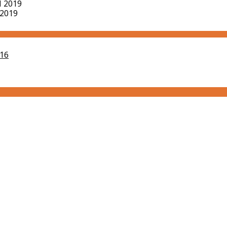
il 2019
 2019