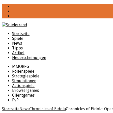
YouTube
Facebook
Twitter
Startseite
Spiele
News
Tipps
Artikel
Neuerscheinungen
MMORPG
Rollenspiele
Strategiespiele
Simulationen
Actionspiele
Browsergames
Clientgames
PvP
Startseite
News
Chronicles of Eidola
Chronicles of Eidola: Ope