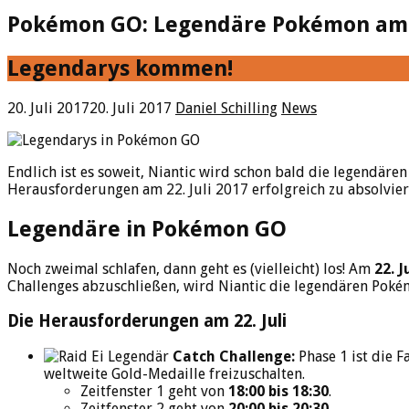
Pokémon GO: Legendäre Pokémon am 2
Legendarys kommen!
20. Juli 2017
20. Juli 2017
Daniel Schilling
News
Endlich ist es soweit, Niantic wird schon bald die legendär
Herausforderungen am 22. Juli 2017 erfolgreich zu absolvier
Legendäre in Pokémon GO
Noch zweimal schlafen, dann geht es (vielleicht) los! Am
22. J
Challenges abzuschließen, wird Niantic die legendären Pokém
Die Herausforderungen am 22. Juli
Catch Challenge:
Phase 1 ist die 
weltweite Gold-Medaille freizuschalten.
Zeitfenster 1 geht von
18:00 bis 18:30
.
Zeitfenster 2 geht von
20:00 bis 20:30
.