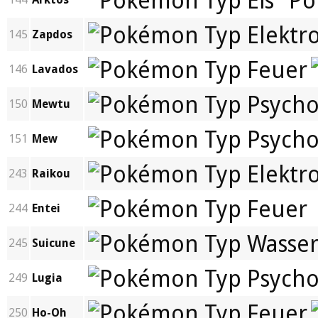
145
Zapdos
146
Lavados
150
Mewtu
151
Mew
243
Raikou
244
Entei
245
Suicune
249
Lugia
250
Ho-Oh