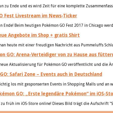
un zu Ende und es wird Zeit für eine komplette Zusammenfass
 Fest Livestream im News-Ticker
 Ende! Beim heutigen Pokémon GO Fest 2017 in Chicago werden
e Angebote im Shop + gratis Shirt
man heute mit einer freudigen Nachricht aus Pummeluffs Schlaf
 GO: Arena-Verteidiger von zu Hause aus fütter
ne neue Aktualisierung für Pokémon GO veröffentlicht und die 
O: Safari Zone – Events auch in Deutschland
ichtig los mit gesponserten Events in Shopping Malls und an
émon GO: „Erste legendäre Pokémon“ im iOS-St
 früh im iOS-Store online! Dieses Bild trägt die Aufschrift "S