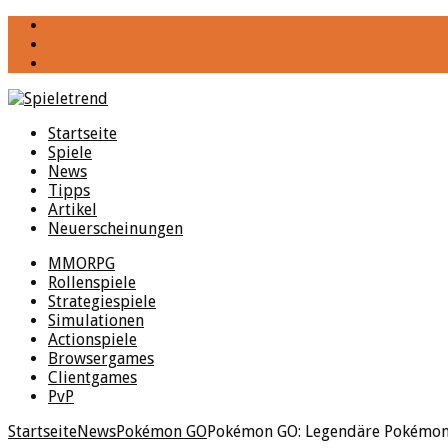
YouTube
Facebook
Twitter
Startseite
Spiele
News
Tipps
Artikel
Neuerscheinungen
MMORPG
Rollenspiele
Strategiespiele
Simulationen
Actionspiele
Browsergames
Clientgames
PvP
Startseite
News
Pokémon GO
Pokémon GO: Legendäre Pokémon 