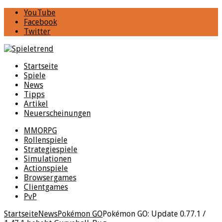
YouTube
Facebook
Twitter
Startseite
Spiele
News
Tipps
Artikel
Neuerscheinungen
MMORPG
Rollenspiele
Strategiespiele
Simulationen
Actionspiele
Browsergames
Clientgames
PvP
Startseite
News
Pokémon GO
Pokémon GO: Update 0.77.1 /