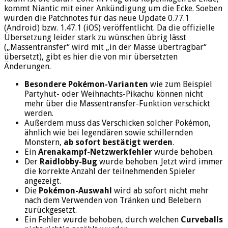
kommt Niantic mit einer Ankündigung um die Ecke. Soeben
wurden die Patchnotes für das neue Update 0.77.1
(Android) bzw. 1.47.1 (iOS) veröffentlicht. Da die offizielle
Übersetzung leider stark zu wünschen übrig lässt
(„Massentransfer“ wird mit „in der Masse übertragbar“
übersetzt), gibt es hier die von mir übersetzten
Änderungen.
Besondere Pokémon-Varianten
wie zum Beispiel
Partyhut- oder Weihnachts-Pikachu können nicht
mehr über die Massentransfer-Funktion verschickt
werden.
Außerdem muss das Verschicken solcher Pokémon,
ähnlich wie bei legendären sowie schillernden
Monstern,
ab sofort bestätigt werden
.
Ein
Arenakampf-Netzwerkfehler
wurde behoben.
Der
Raidlobby-Bug
wurde behoben. Jetzt wird immer
die korrekte Anzahl der teilnehmenden Spieler
angezeigt.
Die
Pokémon-Auswahl
wird ab sofort nicht mehr
nach dem Verwenden von Tränken und Belebern
zurückgesetzt.
Ein Fehler wurde behoben, durch welchen
Curveballs