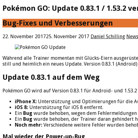
Pokémon GO: Update 0.83.1 / 1.53.2 ve
Bug-Fixes und Verbesserungen
22. November 2017
25. November 2017
Daniel Schilling
New
Während alle Trainer momentan mit Glücks-Eiern ausgerüste
still und heimlich ein neues Update. Version 0.83.1 (Android
Update 0.83.1 auf dem Weg
Pokémon GO wird auf Version 0.83.1 für Android- und 1.53.2 
iPhone X:
Unterstützung und Optimierungen für die Au
iOS 8:
Unterstützung für iOS 8 entfernt.
Ein
Bug
wurde behoben, wegen dem Fehlermeldungen bi
Ein
Bug
wurde behoben, der Trainer daran gehindert 
Noch mehr:
Verschiedene weitere Fehler wurden behob
Mal wieder der Power-up-Bug