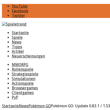
YouTube
Facebook
Twitter
Startseite
Spiele
News
Tipps
Artikel
Neuerscheinungen
MMORPG
Rollenspiele
Strategiespiele
Simulationen
Actionspiele
Browsergames
Clientgames
PvP
Startseite
News
Pokémon GO
Pokémon GO: Update 0.83.1 / 1.53.