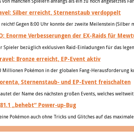
 von manchen Spielern anfangs als ein zu hoch angesetztes Fa
l: Silber erreicht, Sternenstaub verdoppelt
reicht! Gegen 8:00 Uhr konnte der zweite Meilenstein (Silber m
 Enorme Verbesserungen der EX-Raids für Mewt
der Spieler bezüglich exklusiven Raid-Einladungen für das leg
vel: Bronze erreicht, EP-Event aktiv
500 Millionen Pokémon in der globalen Fang-Herausforderung k
renta, Sternenstaub- und EP-Event freischalten
autet der Name des nächsten großen Events, welches weltweit 
81.1 „behebt“ Power-up-Bug
eine Pokémon auch ohne Tricks und Glitches auf das maximale 