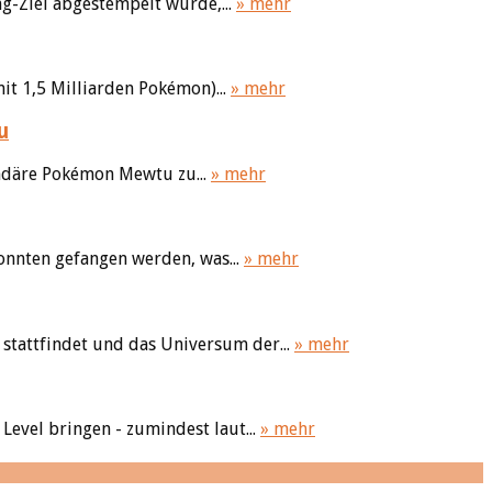
ng-Ziel abgestempelt wurde,...
» mehr
it 1,5 Milliarden Pokémon)...
» mehr
u
endäre Pokémon Mewtu zu...
» mehr
onnten gefangen werden, was...
» mehr
stattfindet und das Universum der...
» mehr
Level bringen - zumindest laut...
» mehr