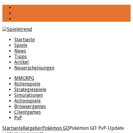
YouTube
Facebook
Twitter
Startseite
Spiele
News
Tipps
Artikel
Neuerscheinungen
MMORPG
Rollenspiele
Strategiespiele
Simulationen
Actionspiele
Browsergames
Clientgames
PvP
Startseite
Ratgeber
Pokémon GO
Pokémon GO: PvP-Update