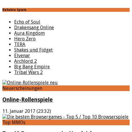
Beliebte Spiele
Echo of Soul
Drakensang Online
Aura Kingdom
Hero Zero
TERA
Shakes und Fidget
Elvenar
Archlord 2
Big Bang Empire
Tribal Wars 2
Neuerscheinungen
Online-Rollenspiele
11. Januar 2017 (23:32)
Top MMOs