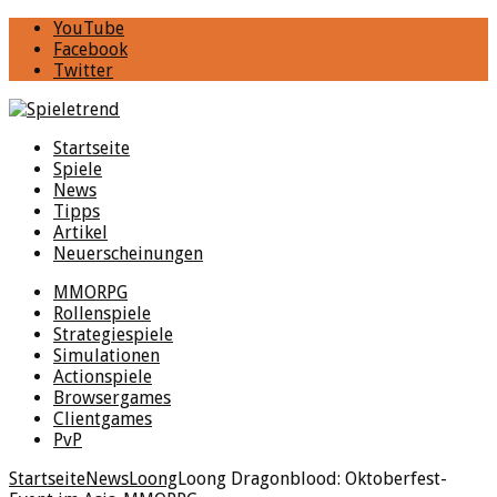
YouTube
Facebook
Twitter
Startseite
Spiele
News
Tipps
Artikel
Neuerscheinungen
MMORPG
Rollenspiele
Strategiespiele
Simulationen
Actionspiele
Browsergames
Clientgames
PvP
Startseite
News
Loong
Loong Dragonblood: Oktoberfest-