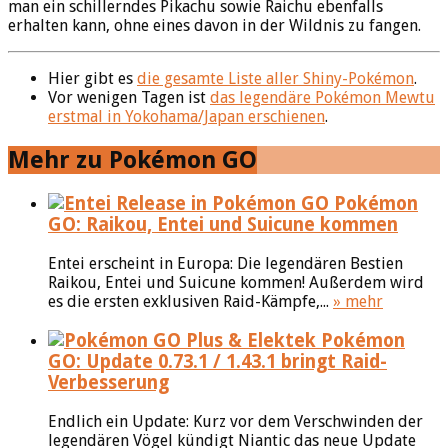
man ein schillerndes Pikachu sowie Raichu ebenfalls
erhalten kann, ohne eines davon in der Wildnis zu fangen.
Hier gibt es
die gesamte Liste aller Shiny-Pokémon
.
Vor wenigen Tagen ist
das legendäre Pokémon Mewtu
erstmal in Yokohama/Japan erschienen
.
Mehr zu Pokémon GO
Pokémon
GO: Raikou, Entei und Suicune kommen
Entei erscheint in Europa: Die legendären Bestien
Raikou, Entei und Suicune kommen! Außerdem wird
es die ersten exklusiven Raid-Kämpfe,...
» mehr
Pokémon
GO: Update 0.73.1 / 1.43.1 bringt Raid-
Verbesserung
Endlich ein Update: Kurz vor dem Verschwinden der
legendären Vögel kündigt Niantic das neue Update