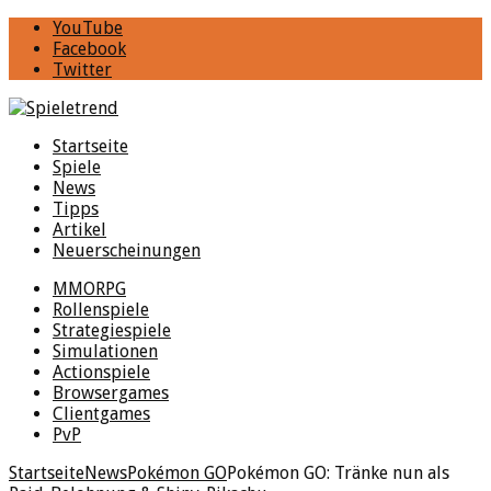
YouTube
Facebook
Twitter
Startseite
Spiele
News
Tipps
Artikel
Neuerscheinungen
MMORPG
Rollenspiele
Strategiespiele
Simulationen
Actionspiele
Browsergames
Clientgames
PvP
Startseite
News
Pokémon GO
Pokémon GO: Tränke nun als