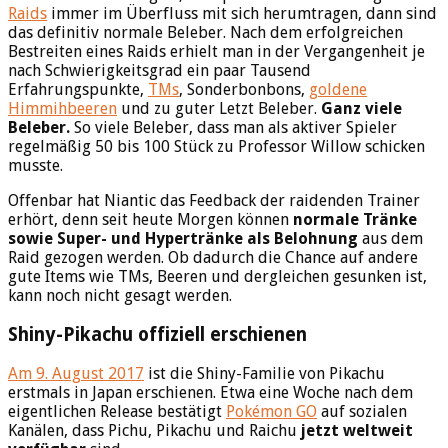
Raids
immer im Überfluss mit sich herumtragen, dann sind
das definitiv normale Beleber. Nach dem erfolgreichen
Bestreiten eines Raids erhielt man in der Vergangenheit je
nach Schwierigkeitsgrad ein paar Tausend
Erfahrungspunkte,
TMs
, Sonderbonbons,
goldene
Himmihbeeren
und zu guter Letzt Beleber.
Ganz viele
Beleber.
So viele Beleber, dass man als aktiver Spieler
regelmäßig 50 bis 100 Stück zu Professor Willow schicken
musste.
Offenbar hat Niantic das Feedback der raidenden Trainer
erhört, denn seit heute Morgen können
normale Tränke
sowie Super- und Hypertränke als Belohnung
aus dem
Raid gezogen werden. Ob dadurch die Chance auf andere
gute Items wie TMs, Beeren und dergleichen gesunken ist,
kann noch nicht gesagt werden.
Shiny-Pikachu offiziell erschienen
Am 9. August 2017
ist die Shiny-Familie von Pikachu
erstmals in Japan erschienen. Etwa eine Woche nach dem
eigentlichen Release bestätigt
Pokémon GO
auf sozialen
Kanälen, dass Pichu, Pikachu und Raichu
jetzt weltweit