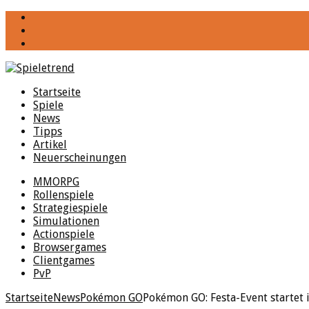
YouTube
Facebook
Twitter
Startseite
Spiele
News
Tipps
Artikel
Neuerscheinungen
MMORPG
Rollenspiele
Strategiespiele
Simulationen
Actionspiele
Browsergames
Clientgames
PvP
Startseite
News
Pokémon GO
Pokémon GO: Festa-Event startet 