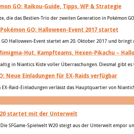
on GO: Raikou-Guide, Tipps, WP & Strategie
ze, die das Bestien-Trio der zweiten Generation in Pokémon GO.
Pokémon GO: Halloween-Event 2017 startet
on GO Halloween-Event startet am 20. Oktober 2017 und bringt 
migma-Hut, Kampfteams, Hexen-Pikachu – Hall
tig in Niantics Kiste voller Überraschungen. Diesmal gibt es
 Neue Einladungen für EX-Raids verfügbar
 EX-Raid-Einladungen verlässt das Hauptquartier von Niantic! 
0 startet mit der Unterwelt
k! Die SFGame-Spielwelt W20 steigt aus der Unterwelt empor un