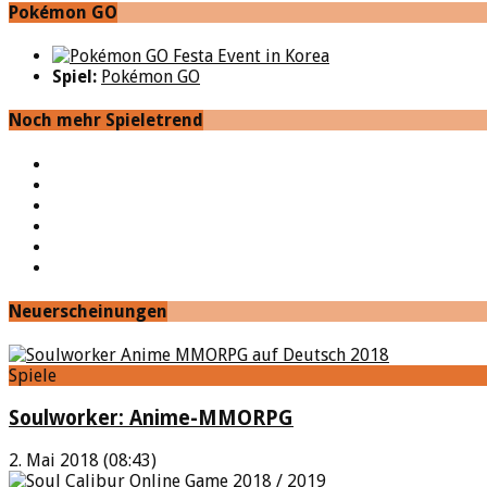
Pokémon GO
Spiel:
Pokémon GO
Noch mehr Spieletrend
YouTube
Facebook
Twitter
Twitch
Google+
Feed
Neuerscheinungen
Spiele
Soulworker: Anime-MMORPG
2. Mai 2018 (08:43)