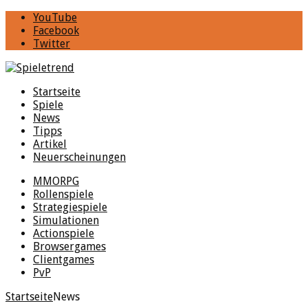
YouTube
Facebook
Twitter
Startseite
Spiele
News
Tipps
Artikel
Neuerscheinungen
MMORPG
Rollenspiele
Strategiespiele
Simulationen
Actionspiele
Browsergames
Clientgames
PvP
Startseite
News