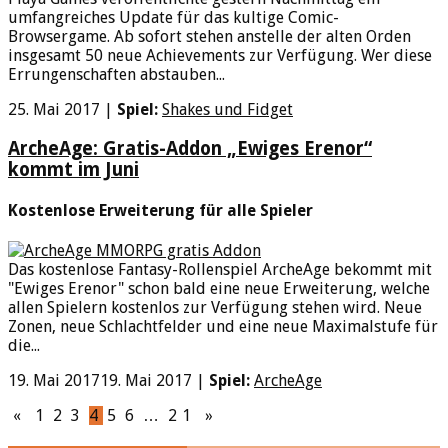
umfangreiches Update für das kultige Comic-
Browsergame. Ab sofort stehen anstelle der alten Orden
insgesamt 50 neue Achievements zur Verfügung. Wer diese
Errungenschaften abstauben...
25. Mai 2017
|
Spiel:
Shakes und Fidget
ArcheAge: Gratis-Addon „Ewiges Erenor“
kommt im Juni
Kostenlose Erweiterung für alle Spieler
Das kostenlose Fantasy-Rollenspiel ArcheAge bekommt mit
"Ewiges Erenor" schon bald eine neue Erweiterung, welche
allen Spielern kostenlos zur Verfügung stehen wird. Neue
Zonen, neue Schlachtfelder und eine neue Maximalstufe für
die...
19. Mai 2017
19. Mai 2017
|
Spiel:
ArcheAge
«
1
2
3
4
5
6
…
21
»